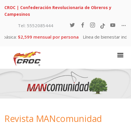
CROC | Confederación Revolucionaria de Obreros y
Campesinos
¿Cómo formar un Sindicato Independiente?
Tel: 5552085444
Calcula tu aguinaldo de acuerdo a la ley
ona
Línea de bienestar individual:
$4,954
Línea de bienestar fam
¿Cómo constituir una Cooperativa?
Servicios RadioTV CROC
Agenda 2030
Programas CROC
Revista MANcomunidad