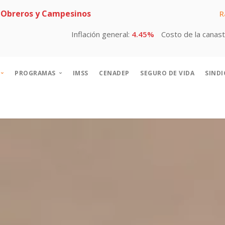
 Obreros y Campesinos
R
ón general:
4.45%
Costo de la canasta básica:
$2,599 mensual p
PROGRAMAS
IMSS
CENADEP
SEGURO DE VIDA
SIND
erca de
Programas sociales CROC
storia CROC
Contra la trata de personas
cretario General
Cuadros sindicales
rectorio
Educación
bros
Escuela de Turismo
ODS CROC
Salvemos al planeta
Turismo social