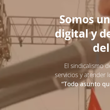
Somos un
digital y 
del
El sindicalismo d
servicios y atender l
“Todo asunto que