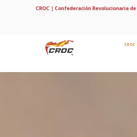
CROC | Confederación Revolucionaria de
Inflaci
CROC
Ac
Hi
Se
Di
Li