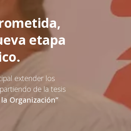
rometida,
nueva etapa
ico.
cipal extender los
 partiendo de la tesis
 la Organización”