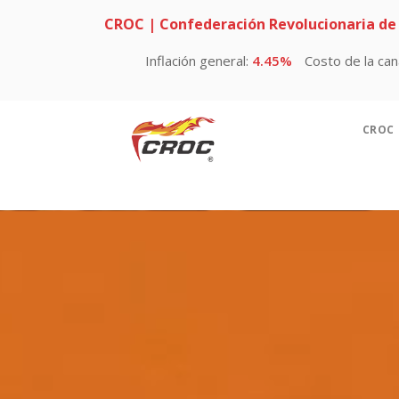
CROC | Confederación Revolucionaria de
5%
Costo de la canasta básica:
$2,599 mensual por persona
L
CROC
Ac
Hi
Se
Di
Li