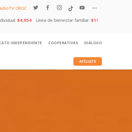
adioTV CROC
$19,816.00 para un hogar de 4 integrantes.
Valor de la UMA:
¿Cómo formar un Sindicato Independiente?
Calcula tu aguinaldo de acuerdo a la ley
¿Cómo constituir una Cooperativa?
ICATO INDEPENDIENTE
COOPERATIVAS
DIÁLOGO
Servicios RadioTV CROC
Agenda 2030
AFÍLIATE
Programas CROC