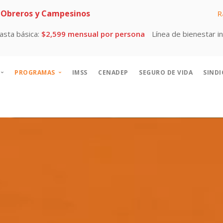
 Obreros y Campesinos
R
ínea de bienestar individual:
$4,954
Línea de bienestar familiar:
PROGRAMAS
IMSS
CENADEP
SEGURO DE VIDA
SIND
erca de
Programas sociales CROC
storia CROC
Contra la trata de personas
cretario General
Cuadros sindicales
rectorio
Educación
bros
Escuela de Turismo
ODS CROC
Salvemos al planeta
Turismo social